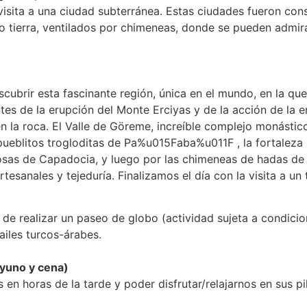
visita a una ciudad subterránea. Estas ciudades fueron con
o tierra, ventilados por chimeneas, donde se pueden admir
ubrir esta fascinante región, única en el mundo, en la que 
tes de la erupción del Monte Erciyas y de la acción de la 
n la roca. El Valle de Göreme, increíble complejo monástic
 pueblitos trogloditas de Pa%u015Faba%u011F , la fortaleza n
osas de Capadocia, y luego por las chimeneas de hadas de
sanales y tejeduría. Finalizamos el día con la visita a un 
d de realizar un paseo de globo (actividad sujeta a condicio
ailes turcos-árabes.
uno y cena)
n horas de la tarde y poder disfrutar/relajarnos en sus pi