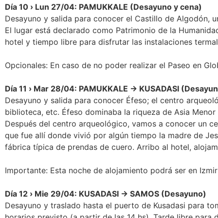
Día 10 › Lun 27/04: PAMUKKALE (Desayuno y cena)
Desayuno y salida para conocer el Castillo de Algodón, un
El lugar está declarado como Patrimonio de la Humanidad y
hotel y tiempo libre para disfrutar las instalaciones terma
Opcionales: En caso de no poder realizar el Paseo en Glo
Día 11 › Mar 28/04: PAMUKKALE → KUSADASI (Desayun
Desayuno y salida para conocer Éfeso; el centro arqueo
biblioteca, etc. Éfeso dominaba la riqueza de Asia Menor 
Después del centro arqueológico, vamos a conocer un centr
que fue allí donde vivió por algún tiempo la madre de Jesú
fábrica típica de prendas de cuero. Arribo al hotel, aloja
Importante: Esta noche de alojamiento podrá ser en Izmir 
Día 12 › Mie 29/04: KUSADASI → SAMOS (Desayuno)
Desayuno y traslado hasta el puerto de Kusadasi para toma
horarios previsto (a partir de las 14 hs). Tarde libre para