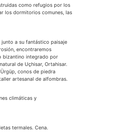
struidas como refugios por los
ar los dormitorios comunes, las
junto a su fantástico paisaje
erosión, encontraremos
o bizantino integrado por
atural de Uçhisar, Ortahisar.
 Ürgüp, conos de piedra
taller artesanal de alfombras.
nes climáticas y
letas termales. Cena.