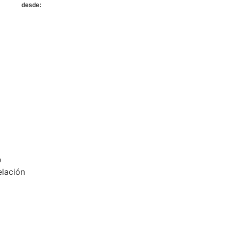
desde:
U$D 7885
WhatsApp
o
elación