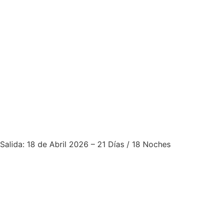
Inicio
Nosotros
P
Paquetes
Europa
Salidas Grupales
Turquía & Grecia con Islas
Salida: 18 de Abril 2026 – 21 Días / 18 Noches