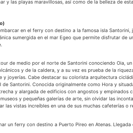
 mar y las playas maravillosas, así como de la belleza de est
o)
mbarcar en el ferry con destino a la famosa isla Santorini
cánica sumergida en el mar Egeo que permite disfrutar de u
.
our de medio por el norte de Santorini conociendo Oia, un
olcánicos y de la caldera, y a su vez es prueba de la rique
e y joyerías. Cabe destacar su colorista arquitectura ciclád
l de Santorini. Conocida originalmente como Hora y situada
strecha y alargada de edificios con angostos y empinados c
useos y pequeñas galerías de arte, sin olvidar las inconta
r las vistas increíbles en una de sus muchas cafeterías o r
ar un ferry con destino a Puerto Pireo en Atenas. Llegada e