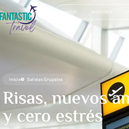
INICIO
NOSOTROS
Inicio
Salidas Grupales
Risas, nuevos a
y cero estrés