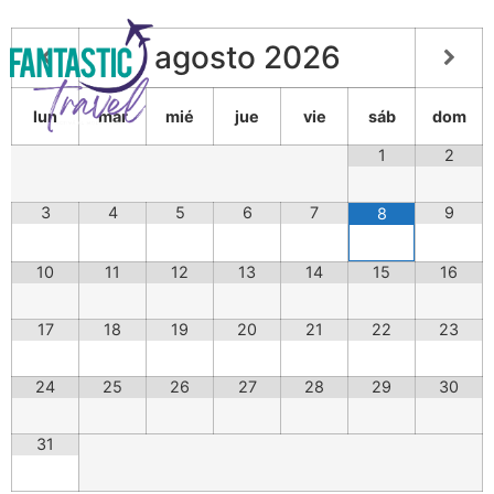
agosto
2026
lun
mar
mié
jue
vie
sáb
dom
1
2
O
3
4
5
6
7
9
8
10
11
12
13
14
15
16
17
18
19
20
21
22
23
24
25
26
27
28
29
30
31