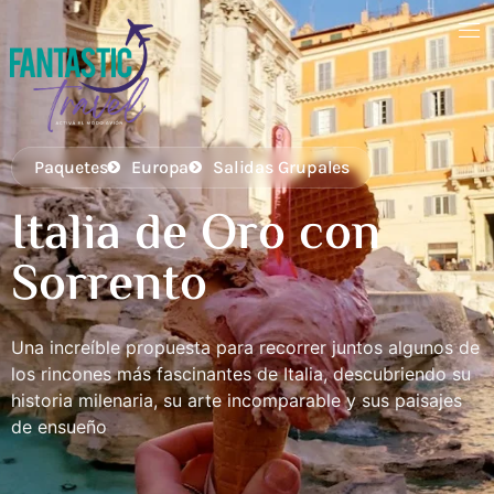
Paquetes
Europa
Salidas Grupales
O
Italia de Oro con
Sorrento
Una increíble propuesta para recorrer juntos algunos de
los rincones más fascinantes de Italia, descubriendo su
historia milenaria, su arte incomparable y sus paisajes
de ensueño